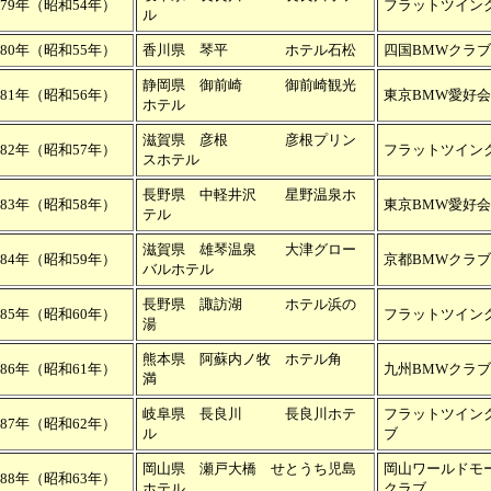
979年（昭和54年）
フラットツイ
ル
980年（昭和55年）
香川県 琴平 ホテル石松
四国BMWクラブ
静岡県 御前崎 御前崎観光
981年（昭和56年）
東京BMW愛好会
ホテル
滋賀県 彦根 彦根プリン
982年（昭和57年）
フラットツイン
スホテル
長野県 中軽井沢 星野温泉ホ
983年（昭和58年）
東京BMW愛好会
テル
滋賀県 雄琴温泉 大津グロー
984年（昭和59年）
京都BMWクラブ
バルホテル
長野県 諏訪湖 ホテル浜の
985年（昭和60年）
フラットツイン
湯
熊本県 阿蘇内ノ牧 ホテル角
986年（昭和61年）
九州BMWクラブ
満
岐阜県 長良川 長良川ホテ
フラットツイン
987年（昭和62年）
ル
岡山県 瀬戸大橋 せとうち児島
岡山ワールドモ
988年（昭和63年）
ホテル
クラブ