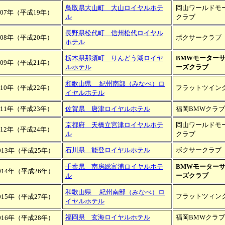
鳥取県大山町 大山ロイヤルホテ
岡山ワールドモ
007年（平成19年）
ル
クラブ
長野県松代町 信州松代ロイヤル
008年（平成20年）
ボクサークラブ
ホテル
栃木県那須町 りんどう湖ロイヤ
BMWモーター
009年（平成21年）
ルホテル
ーズクラブ
和歌山県
紀州南部（みなべ）ロ
010年（平成22年）
フラットツイン
イヤルホテル
011年（平成23年）
佐賀県 唐津ロイヤルホテル
福岡BMWクラブ
京都府 天橋立宮津ロイヤルホテ
岡山ワールドモ
012年（平成24年）
ル
クラブ
石川県 能登ロイヤルホテル
ボクサークラブ
013年（平成25年）
千葉県 南房総富浦ロイヤルホテ
BMWモーター
014年（平成26年）
ル
ーズクラブ
和歌山県
紀州南部（みなべ）ロ
フラットツィン
015年（平成27年）
イヤルホテル
福岡県 玄海ロイヤルホテル
福岡BMWクラブ
016年（平成28年）