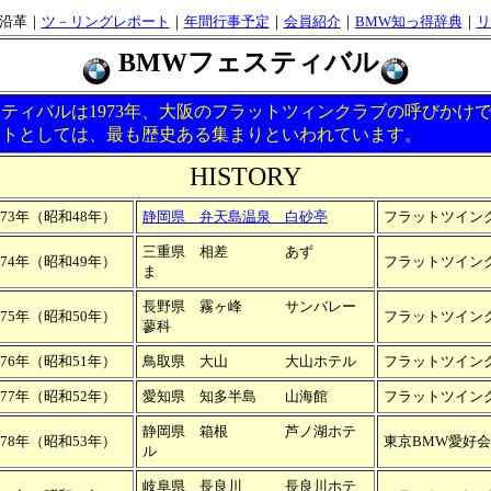
沿革｜
ツ－リングレポート
｜
年間行事予定
｜
会員紹介
｜
BMW知っ得辞典
｜
リ
BMWフェスティバル
スティバルは1973年、大阪のフラットツィンクラブの呼びかけ
ントとしては、最も歴史ある集まりといわれています。
HISTORY
973年（昭和48年）
静岡県 弁天島温泉 白砂亭
フラットツイン
三重県 相差 あず
974年（昭和49年）
フラットツイン
ま
長野県 霧ヶ峰 サンバレー
975年（昭和50年）
フラットツイン
蓼科
976年（昭和51年）
鳥取県 大山 大山ホテル
フラットツイン
977年（昭和52年）
愛知県 知多半島 山海館
フラットツイン
静岡県 箱根 芦ノ湖ホテ
978年（昭和53年）
東京BMW愛好会
ル
岐阜県 長良川 長良川ホテ