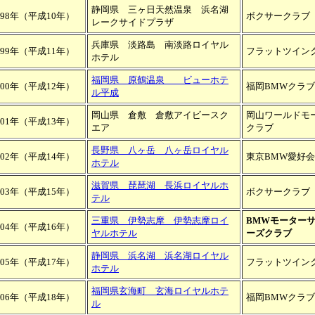
静岡県 三ヶ日天然温泉 浜名湖
998年（平成10年）
ボクサークラブ
レークサイドプラザ
兵庫県 淡路島 南淡路ロイヤル
999年（平成11年）
フラットツイン
ホテル
福岡県 原鶴温泉 ビューホテ
000年（平成12年）
福岡BMWクラブ
ル平成
岡山県 倉敷 倉敷アイビースク
岡山ワールドモ
001年（平成13年）
エア
クラブ
長野県 八ヶ岳 八ヶ岳ロイヤル
002年（平成14年）
東京BMW愛好会
ホテル
滋賀県 琵琶湖 長浜ロイヤルホ
003年（平成15年）
ボクサークラブ
テル
三重県 伊勢志摩 伊勢志摩ロイ
BMWモーター
004年（平成16年）
ヤルホテル
ーズクラブ
静岡県 浜名湖 浜名湖ロイヤル
005年（平成17年）
フラットツイン
ホテル
福岡県玄海町 玄海ロイヤルホテ
006年（平成18年）
福岡BMWクラブ
ル