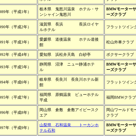
栃木県 鬼怒川温泉 ホテル・サ
BMWモーター
989年（平成1年）
ンシャイン鬼怒川
ーズクラブ
滋賀県 長浜 長浜ロイヤ
990年（平成2年）
フラットツイン
ルホテル
愛媛県 道後温泉 ホテル道後
991年（平成3年）
松山外車クラブ
館
992年（平成4年）
愛知県 浜松弁天島 白砂亭
ボクサークラブ
静岡県 沼津 ニュー静浦ホテ
BMWモーター
993年（平成5年）
ル
ーズクラブ
岐阜県 長良川 長良川ホテル新
994年（平成6年）
フラットツイン
館
福岡県 原鶴温泉 ビューホテル
995年（平成7年）
福岡BMWクラブ
平成
岡山県 倉敷 倉敷アイビースク
岡山ワールドモ
996年（平成8年）
エア
クラブ
山梨県 石和温泉 トーカンホ
BMWモーター
997年（平成9年）
テル石和
ーズクラブ