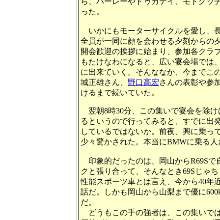
ら、ハーレーやドゥカテイ、モトグッ
った。
いかにもモーターサイクルを愛し、
全員が一同に顔を会わせる夕刻からの
開会歓迎の挨拶に始まり、参加各クラ
もたけなわになると、広い宴会場では
に出来ていく。そんななか、今までこ
城正雄さん、
野口高宏
さんの表彰や参
けるまで続いていた。
翌朝
8
時
30
分、この集いで宴会を除け
るというので行ってみると、すでに出
しているではないか。前夜、興に乗っ
少々驚かされた。本当に
BMW
に乗る人
印象的だったのは、岡山から
R69S
で
クと張り合って、そんなとき
69S
じゃち
性能スポーツ車とは言え、今から
40
年
話だ。しかも岡山から山梨まで優に
600
だ。
どうもこの手の強者は、この集いで