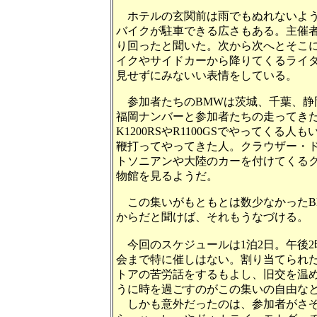
ホテルの玄関前は雨でもぬれないよ
バイクが駐車できる広さもある。主催
り回ったと聞いた。次から次へとそこ
イクやサイドカーから降りてくるライ
見せずにみないい表情をしている。
参加者たちの
BMW
は茨城、千葉、静
福岡ナンバーと参加者たちの走ってき
K1200RS
や
R1100GS
でやってくる人も
鞭打ってやってきた人。クラウザー・
トソニアンや大陸のカーを付けてくる
物館を見るようだ。
この集いがもともとは数少なかった
からだと聞けば、それもうなづける。
今回のスケジュールは
1
泊
2
日。午後
2
会まで特に催しはない。割り当てられ
トアの苦労話をするもよし、旧交を温
うに時を過ごすのがこの集いの自由な
しかも意外だったのは、参加者がさ