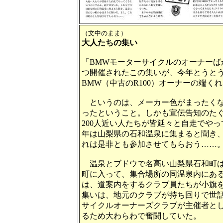
（文中のまま）
大人たちの集い
「
BMW
モーターサイクルのオーナーば
つ開催されたこの集いが、今年とうと
BMW
（中古の
R100
）オーナーの端くれ
というのは、メーカー色がまったく
ったということ。しかも宣伝告知のた
200
人近い人たちが皆延々と自走でやっ
年は
山梨県
の石和温泉に集まると聞き
れは是非とも参加させてもらおう……
温泉とブドウで名高い
山梨県
石和町
町に入って、集合場所の同温泉内にあ
は、道案内をするクラブ員たちが小旗
集いは、地元のクラブが持ち回りで世
サイクルオーナーズクラブが主催者と
るため大わらわで奮闘していた。