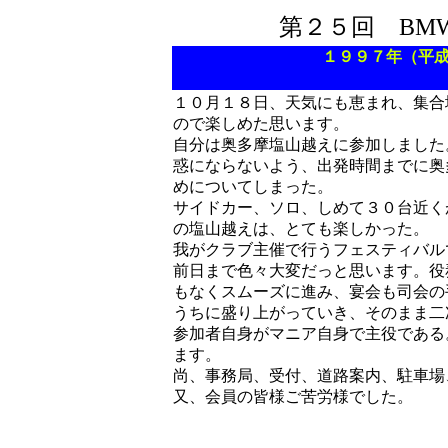
第２５回 BM
１９９７年（平
１０月１８日、天気にも
恵まれ、集合
ので楽しめた思います。
自分は奥多摩塩山越えに参加しました
惑にならないよう、出発時間までに奥
めについてしまった。
サイドカー、ソロ、しめて３０台近く
の塩山越えは、とても楽しかった。
我がクラブ主催で行うフェスティバル
前日まで色々大変だっと思います。役
もなくスムーズに進み、宴会も司会の
うちに盛り上がっていき、そのまま二
参加者自身がマニア自身で主役である
ます。
尚、事務局、受付、道路案内、駐車場
又、会員の皆様ご苦労様でした。
場所：