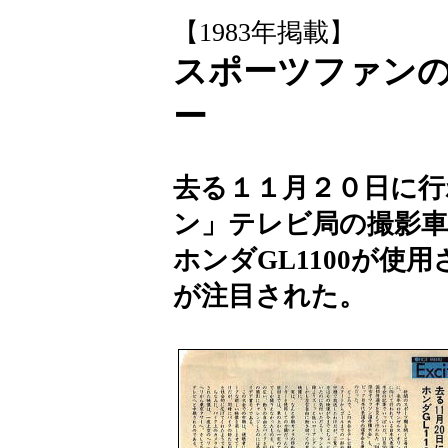
【
1983年掲載
】
スポーツファン
ー
去る１１月２０日に行
ン」テレビ局の撮影
ホンダGL1100が使
が注目された。