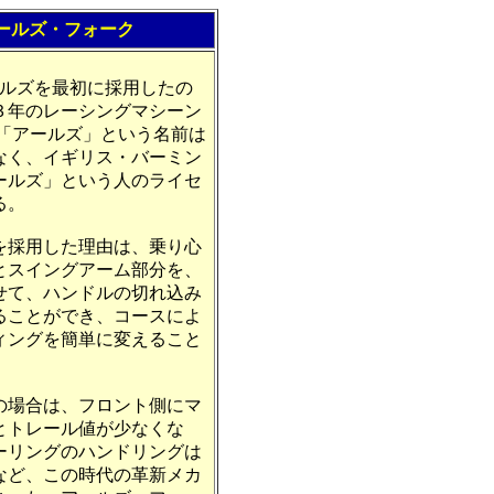
ールズ・フォーク
ールズを最初に採用したの
３年のレーシングマシーン
が「アールズ」という名前は
なく、イギリス・バーミン
ールズ」という人のライセ
る。
採用した理由は、乗り心
とスイングアーム部分を、
せて、ハンドルの切れ込み
ることができ、コースによ
ィングを簡単に変えること
の場合は、フロント側にマ
とトレール値が少なくな
ーリングのハンドリングは
など、この時代の革新メカ