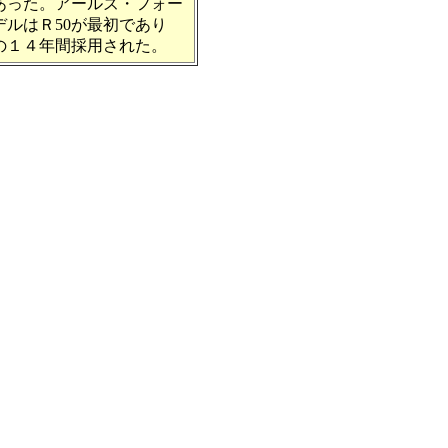
あった。アールズ・フォー
デルはＲ50が最初であり
での１４年間採用された。