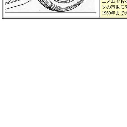
ニズムでも
クの市販モ
1969年ま