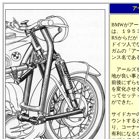
ア
BMWがア
は、１９５
RSからだ
ドイツ人で
ガムの「ア
ンス名であ
アールズを
地が良い事
前後にずら
を変化させ
ってセッテ
ができた。
サイドカー
ウントする
り、コーナ
有利になる